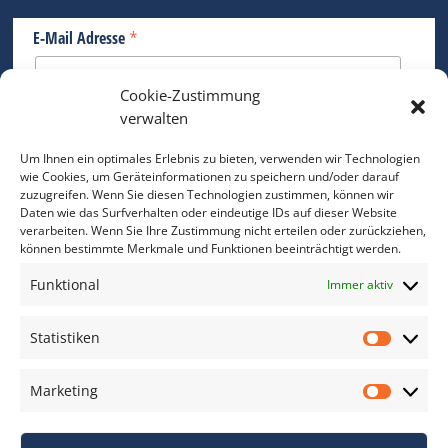
*
E-Mail Adresse
Cookie-Zustimmung
Bitte geben Sie Ihre E-Mail Adresse ein.
verwalten
*
verpflichtend
Um Ihnen ein optimales Erlebnis zu bieten, verwenden wir Technologien
wie Cookies, um Geräteinformationen zu speichern und/oder darauf
zuzugreifen. Wenn Sie diesen Technologien zustimmen, können wir
Daten wie das Surfverhalten oder eindeutige IDs auf dieser Website
verarbeiten. Wenn Sie Ihre Zustimmung nicht erteilen oder zurückziehen,
können bestimmte Merkmale und Funktionen beeinträchtigt werden.
DAS FOTO PRAXIS LEXIKON
Funktional
Immer aktiv
www.foto-praxis-lexikon.de
Statistiken
Statis
DAS FOTO PORTAL AUF FACEBOOK
Marketing
Marke