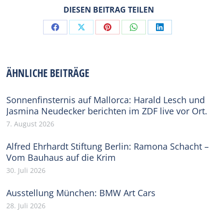
DIESEN BEITRAG TEILEN
Share
Share
Share
Share
Share
on
on
on
on
on
Facebook
X
Pinterest
WhatsApp
LinkedIn
ÄHNLICHE BEITRÄGE
Sonnenfinsternis auf Mallorca: Harald Lesch und
Jasmina Neudecker berichten im ZDF live vor Ort.
7. August 2026
Alfred Ehrhardt Stiftung Berlin: Ramona Schacht –
Vom Bauhaus auf die Krim
30. Juli 2026
Ausstellung München: BMW Art Cars
28. Juli 2026