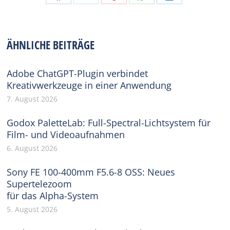
Share
Share
Share
Share
Share
on
on
on
on
on
Facebook
X
Pinterest
WhatsApp
LinkedIn
ÄHNLICHE BEITRÄGE
Adobe ChatGPT-Plugin verbindet
Kreativwerkzeuge in einer Anwendung
7. August 2026
Godox PaletteLab: Full-Spectral-Lichtsystem für
Film- und Videoaufnahmen
6. August 2026
Sony FE 100-400mm F5.6-8 OSS: Neues
Supertelezoom
für das Alpha-System
5. August 2026