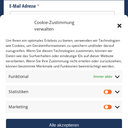
*
E-Mail Adresse
Cookie-Zustimmung
Bitte geben Sie Ihre E-Mail Adresse ein.
verwalten
*
verpflichtend
Um Ihnen ein optimales Erlebnis zu bieten, verwenden wir Technologien
wie Cookies, um Geräteinformationen zu speichern und/oder darauf
zuzugreifen. Wenn Sie diesen Technologien zustimmen, können wir
Daten wie das Surfverhalten oder eindeutige IDs auf dieser Website
verarbeiten. Wenn Sie Ihre Zustimmung nicht erteilen oder zurückziehen,
können bestimmte Merkmale und Funktionen beeinträchtigt werden.
DAS FOTO PRAXIS LEXIKON
Funktional
Immer aktiv
www.foto-praxis-lexikon.de
Statistiken
Statis
DAS FOTO PORTAL AUF FACEBOOK
Marketing
Marke
Alle akzeptieren