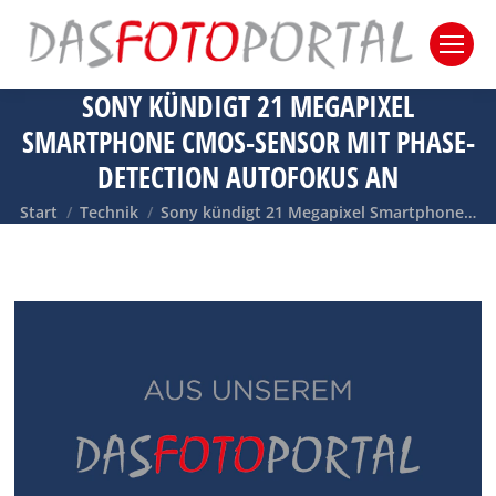
SONY KÜNDIGT 21 MEGAPIXEL
SMARTPHONE CMOS-SENSOR MIT PHASE-
DETECTION AUTOFOKUS AN
Sie befinden sich hier:
Start
Technik
Sony kündigt 21 Megapixel Smartphone…