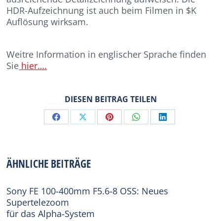
HDR-Aufzeichnung ist auch beim Filmen in $K
Auflösung wirksam.
Weitre Information in englischer Sprache finden
Sie
hier….
DIESEN BEITRAG TEILEN
Share
Share
Share
Share
Share
on
on
on
on
on
Facebook
X
Pinterest
WhatsApp
LinkedIn
ÄHNLICHE BEITRÄGE
Sony FE 100-400mm F5.6-8 OSS: Neues
Supertelezoom
für das Alpha-System