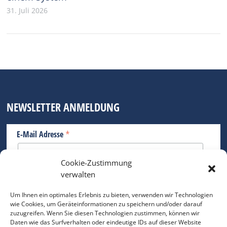
31. Juli 2026
NEWSLETTER ANMELDUNG
*
E-Mail Adresse
Cookie-Zustimmung
Bitte geben Sie Ihre E-Mail Adresse ein.
verwalten
*
verpflichtend
Um Ihnen ein optimales Erlebnis zu bieten, verwenden wir Technologien
wie Cookies, um Geräteinformationen zu speichern und/oder darauf
zuzugreifen. Wenn Sie diesen Technologien zustimmen, können wir
Daten wie das Surfverhalten oder eindeutige IDs auf dieser Website