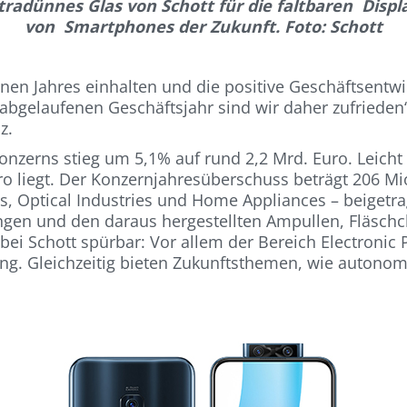
tradünnes Glas von Schott für die faltbaren Displ
von Smartphones der Zukunft. Foto: Schott
n Jahres einhalten und die positive Geschäftsentwick
abgelaufenen Geschäftsjahr sind wir daher zufrieden“
z.
nzerns stieg um 5,1% auf rund 2,2 Mrd. Euro. Leicht
ro liegt. Der Konzernjahresüberschuss beträgt 206 Mi
ls, Optical Industries und Home Appliances – beigetr
ngen und den daraus hergestellten Ampullen, Fläschc
bei Schott spürbar: Vor allem der Bereich Electroni
lung. Gleichzeitig bieten Zukunftsthemen, wie autono