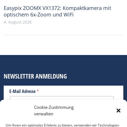
Easypix ZOOMX VX1372: Kompaktkamera mit
optischem 6x-Zoom und WiFi
4. August 2026
NEWSLETTER ANMELDUNG
*
E-Mail Adresse
Cookie-Zustimmung
Bitte geben Sie Ihre E-Mail Adresse ein.
verwalten
*
verpflichtend
Um Ihnen ein optimales Erlebnis zu bieten, verwenden wir Technologien