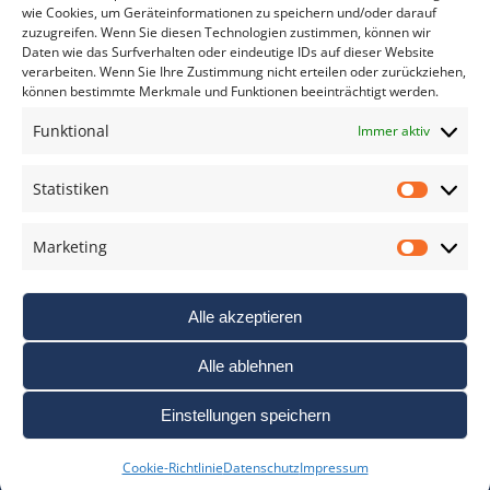
wie Cookies, um Geräteinformationen zu speichern und/oder darauf
zuzugreifen. Wenn Sie diesen Technologien zustimmen, können wir
Daten wie das Surfverhalten oder eindeutige IDs auf dieser Website
verarbeiten. Wenn Sie Ihre Zustimmung nicht erteilen oder zurückziehen,
können bestimmte Merkmale und Funktionen beeinträchtigt werden.
DAS FOTO PRAXIS LEXIKON
Funktional
Immer aktiv
www.foto-praxis-lexikon.de
Statistiken
Statis
DAS FOTO PORTAL AUF FACEBOOK
Marketing
Marke
Alle akzeptieren
Alle ablehnen
Einstellungen speichern
Nutzungsbedigungen / AGB’s
Impressum
Datenschutz
Cookie-Richtlinie
Datenschutz
Impressum
Haftungsausschluss
Cookie-Richtlinie (EU)
Links