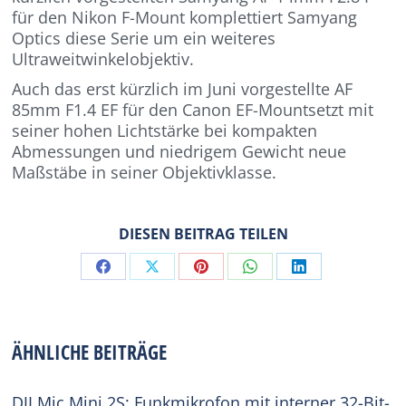
für den Nikon F-Mount komplettiert Samyang
Optics diese Serie um ein weiteres
Ultraweitwinkelobjektiv.
Auch das erst kürzlich im Juni vorgestellte AF
85mm F1.4 EF für den Canon EF-Mountsetzt mit
seiner hohen Lichtstärke bei kompakten
Abmessungen und niedrigem Gewicht neue
Maßstäbe in seiner Objektivklasse.
DIESEN BEITRAG TEILEN
Share
Share
Share
Share
Share
on
on
on
on
on
Facebook
X
Pinterest
WhatsApp
LinkedIn
ÄHNLICHE BEITRÄGE
DJI Mic Mini 2S: Funkmikrofon mit interner 32-Bit-