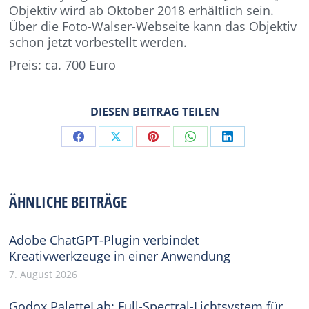
Objektiv wird ab Oktober 2018 erhältlich sein.
Über die Foto-Walser-Webseite kann das Objektiv
schon jetzt vorbestellt werden.
Preis: ca. 700 Euro
DIESEN BEITRAG TEILEN
Share
Share
Share
Share
Share
on
on
on
on
on
Facebook
X
Pinterest
WhatsApp
LinkedIn
ÄHNLICHE BEITRÄGE
Adobe ChatGPT-Plugin verbindet
Kreativwerkzeuge in einer Anwendung
7. August 2026
Godox PaletteLab: Full-Spectral-Lichtsystem für