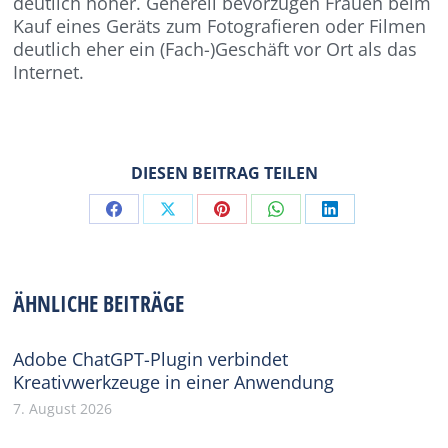
deutlich höher. Generell bevorzugen Frauen beim
Kauf eines Geräts zum Fotografieren oder Filmen
deutlich eher ein (Fach-)Geschäft vor Ort als das
Internet.
DIESEN BEITRAG TEILEN
Share
Share
Share
Share
Share
on
on
on
on
on
Facebook
X
Pinterest
WhatsApp
LinkedIn
ÄHNLICHE BEITRÄGE
Adobe ChatGPT-Plugin verbindet
Kreativwerkzeuge in einer Anwendung
7. August 2026