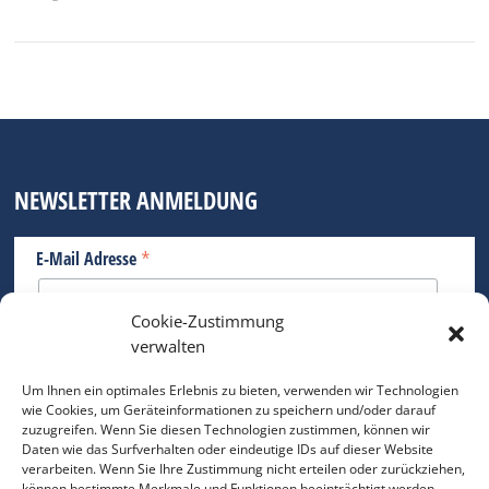
NEWSLETTER ANMELDUNG
*
E-Mail Adresse
Cookie-Zustimmung
Bitte geben Sie Ihre E-Mail Adresse ein.
verwalten
*
verpflichtend
Um Ihnen ein optimales Erlebnis zu bieten, verwenden wir Technologien
wie Cookies, um Geräteinformationen zu speichern und/oder darauf
zuzugreifen. Wenn Sie diesen Technologien zustimmen, können wir
Daten wie das Surfverhalten oder eindeutige IDs auf dieser Website
verarbeiten. Wenn Sie Ihre Zustimmung nicht erteilen oder zurückziehen,
können bestimmte Merkmale und Funktionen beeinträchtigt werden.