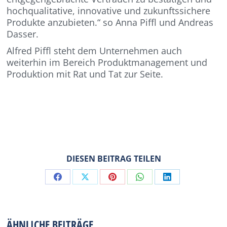
hochqualitative, innovative und zukunftssichere
Produkte anzubieten.“ so Anna Piffl und Andreas
Dasser.
Alfred Piffl steht dem Unternehmen auch
weiterhin im Bereich Produktmanagement und
Produktion mit Rat und Tat zur Seite.
DIESEN BEITRAG TEILEN
Share
Share
Share
Share
Share
on
on
on
on
on
Facebook
X
Pinterest
WhatsApp
LinkedIn
ÄHNLICHE BEITRÄGE