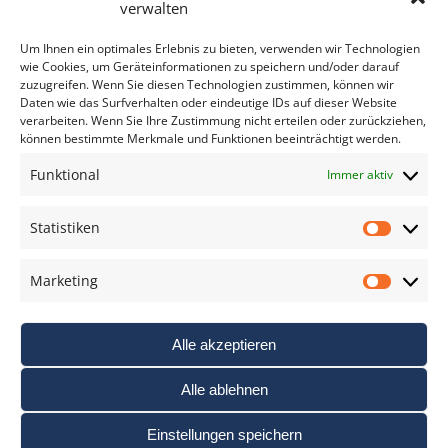
Bitte geben Sie Ihre E-Mail Adresse ein.
verwalten
*
verpflichtend
Um Ihnen ein optimales Erlebnis zu bieten, verwenden wir Technologien
wie Cookies, um Geräteinformationen zu speichern und/oder darauf
zuzugreifen. Wenn Sie diesen Technologien zustimmen, können wir
Daten wie das Surfverhalten oder eindeutige IDs auf dieser Website
verarbeiten. Wenn Sie Ihre Zustimmung nicht erteilen oder zurückziehen,
können bestimmte Merkmale und Funktionen beeinträchtigt werden.
DAS FOTO PRAXIS LEXIKON
Funktional
Immer aktiv
www.foto-praxis-lexikon.de
Statistiken
Statis
DAS FOTO PORTAL AUF FACEBOOK
Marketing
Marke
Alle akzeptieren
Alle ablehnen
Einstellungen speichern