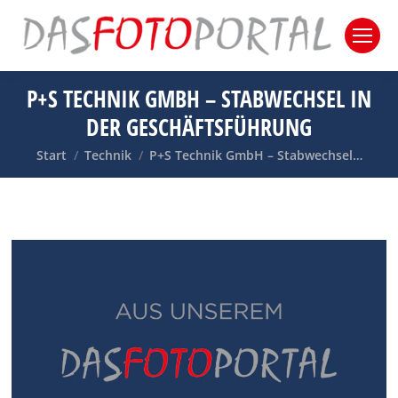
P+S TECHNIK GMBH – STABWECHSEL IN
DER GESCHÄFTSFÜHRUNG
Sie befinden sich hier:
Start
Technik
P+S Technik GmbH – Stabwechsel…