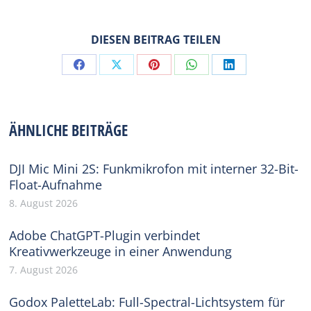
DIESEN BEITRAG TEILEN
Share
Share
Share
Share
Share
on
on
on
on
on
Facebook
X
Pinterest
WhatsApp
LinkedIn
ÄHNLICHE BEITRÄGE
DJI Mic Mini 2S: Funkmikrofon mit interner 32-Bit-
Float-Aufnahme
8. August 2026
Adobe ChatGPT-Plugin verbindet
Kreativwerkzeuge in einer Anwendung
7. August 2026
Godox PaletteLab: Full-Spectral-Lichtsystem für