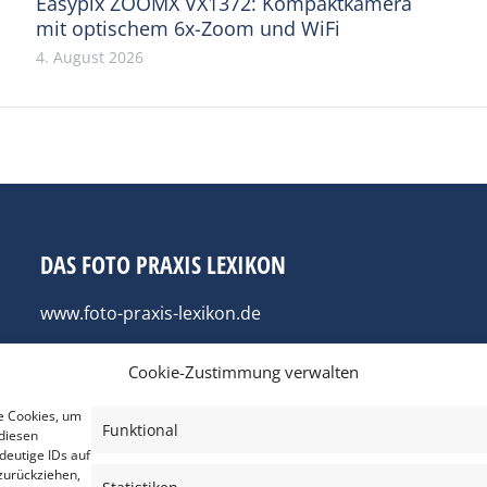
Easypix ZOOMX VX1372: Kompaktkamera
mit optischem 6x-Zoom und WiFi
4. August 2026
DAS FOTO PRAXIS LEXIKON
www.foto-praxis-lexikon.de
Cookie-Zustimmung verwalten
e Cookies, um
Funktional
diesen
deutige IDs auf
zurückziehen,