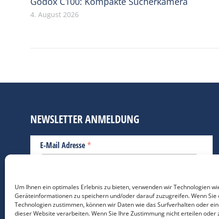
Godox C100: Kompakte Sucherkamera
4. August 2026
NEWSLETTER ANMELDUNG
*
E-Mail Adresse
Bitte geben Sie Ihre E-Mail Adresse ein.
Um Ihnen ein optimales Erlebnis zu bieten, verwenden wir Technologien wi
Geräteinformationen zu speichern und/oder darauf zuzugreifen. Wenn Sie 
*
verpflichtend
Technologien zustimmen, können wir Daten wie das Surfverhalten oder ein
dieser Website verarbeiten. Wenn Sie Ihre Zustimmung nicht erteilen oder 