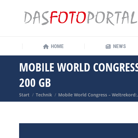
HOME
NEWS
HOME
NEWS
MOBILE WORLD CONGRESS 
200 GB
Sie befinden sich hier:
Start
Technik
Mobile World Congress – Weltrekord: