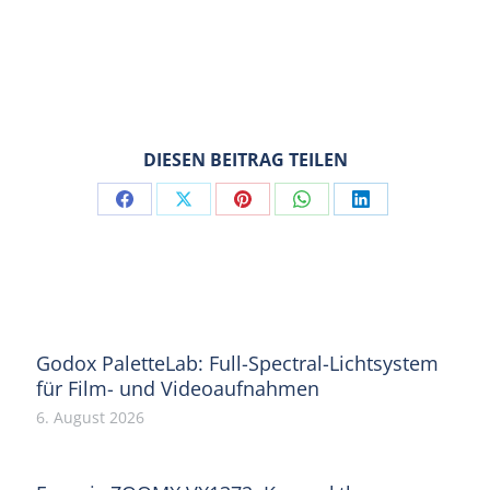
DIESEN BEITRAG TEILEN
Share
Share
Share
Share
Share
on
on
on
on
on
Facebook
X
Pinterest
WhatsApp
LinkedIn
Godox PaletteLab: Full-Spectral-Lichtsystem
für Film- und Videoaufnahmen
6. August 2026