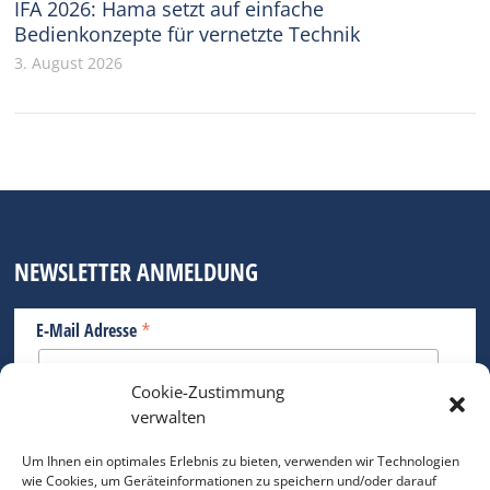
IFA 2026: Hama setzt auf einfache
Bedienkonzepte für vernetzte Technik
3. August 2026
NEWSLETTER ANMELDUNG
*
E-Mail Adresse
Cookie-Zustimmung
Bitte geben Sie Ihre E-Mail Adresse ein.
verwalten
*
verpflichtend
Um Ihnen ein optimales Erlebnis zu bieten, verwenden wir Technologien
wie Cookies, um Geräteinformationen zu speichern und/oder darauf