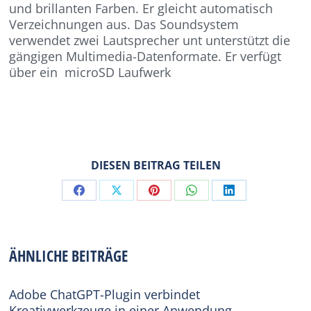
und brillanten Farben. Er gleicht automatisch
Verzeichnungen aus. Das Soundsystem
verwendet zwei Lautsprecher unt unterstützt die
gängigen Multimedia-Datenformate. Er verfügt
über ein microSD Laufwerk
DIESEN BEITRAG TEILEN
Share
Share
Share
Share
Share
on
on
on
on
on
Facebook
X
Pinterest
WhatsApp
LinkedIn
ÄHNLICHE BEITRÄGE
Adobe ChatGPT-Plugin verbindet
Kreativwerkzeuge in einer Anwendung