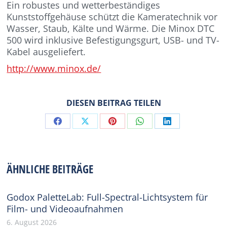
Ein robustes und wetterbeständiges
Kunststoffgehäuse schützt die Kameratechnik vor
Wasser, Staub, Kälte und Wärme. Die Minox DTC
500 wird inklusive Befestigungsgurt, USB- und TV-
Kabel ausgeliefert.
http://www.minox.de/
DIESEN BEITRAG TEILEN
Share
Share
Share
Share
Share
on
on
on
on
on
Facebook
X
Pinterest
WhatsApp
LinkedIn
ÄHNLICHE BEITRÄGE
Godox PaletteLab: Full-Spectral-Lichtsystem für
Film- und Videoaufnahmen
6. August 2026