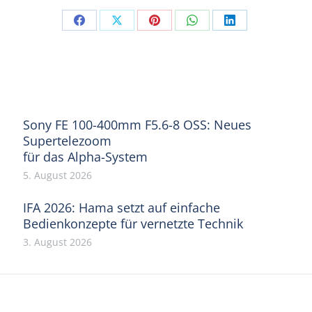
Share
Share
Share
Share
Share
on
on
on
on
on
Facebook
X
Pinterest
WhatsApp
LinkedIn
Sony FE 100-400mm F5.6-8 OSS: Neues
Supertelezoom
für das Alpha-System
5. August 2026
IFA 2026: Hama setzt auf einfache
Bedienkonzepte für vernetzte Technik
3. August 2026