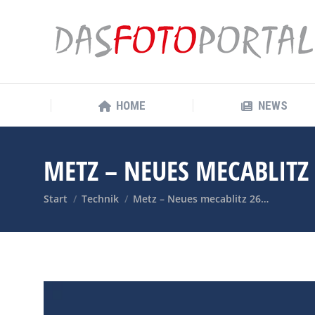
HOME
NEWS
HOME
NEWS
METZ – NEUES MECABLITZ 
Sie befinden sich hier:
Start
Technik
Metz – Neues mecablitz 26…