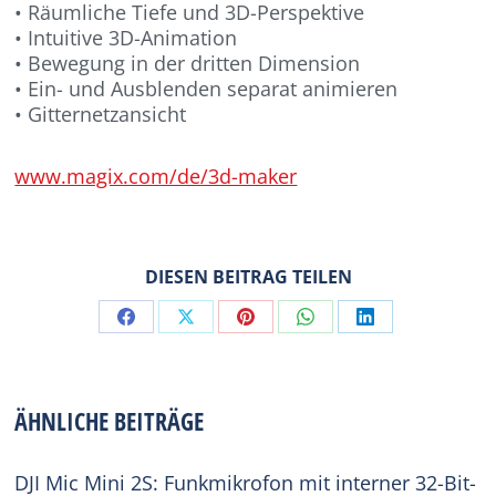
• Räumliche Tiefe und 3D-Perspektive
• Intuitive 3D-Animation
• Bewegung in der dritten Dimension
• Ein- und Ausblenden separat animieren
• Gitternetzansicht
www.magix.com/de/3d-maker
DIESEN BEITRAG TEILEN
Share
Share
Share
Share
Share
on
on
on
on
on
Facebook
X
Pinterest
WhatsApp
LinkedIn
ÄHNLICHE BEITRÄGE
DJI Mic Mini 2S: Funkmikrofon mit interner 32-Bit-