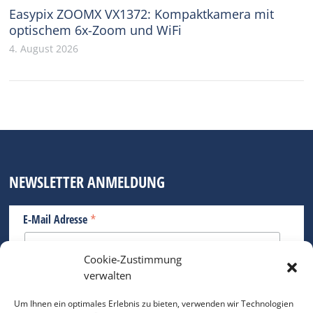
Easypix ZOOMX VX1372: Kompaktkamera mit
optischem 6x-Zoom und WiFi
4. August 2026
NEWSLETTER ANMELDUNG
*
E-Mail Adresse
Cookie-Zustimmung
Bitte geben Sie Ihre E-Mail Adresse ein.
verwalten
*
verpflichtend
Um Ihnen ein optimales Erlebnis zu bieten, verwenden wir Technologien