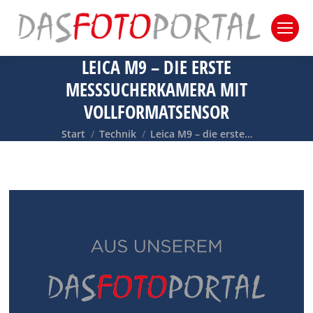
LEICA M9 – DIE ERSTE
MESSSUCHERKAMERA MIT
VOLLFORMATSENSOR
Sie befinden sich hier:
Start
Technik
Leica M9 – die erste…