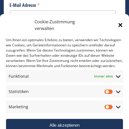
*
E-Mail Adresse
Cookie-Zustimmung
Bitte geben Sie Ihre E-Mail Adresse ein.
verwalten
*
verpflichtend
Um Ihnen ein optimales Erlebnis zu bieten, verwenden wir Technologien
wie Cookies, um Geräteinformationen zu speichern und/oder darauf
zuzugreifen. Wenn Sie diesen Technologien zustimmen, können wir
Daten wie das Surfverhalten oder eindeutige IDs auf dieser Website
verarbeiten. Wenn Sie Ihre Zustimmung nicht erteilen oder zurückziehen,
können bestimmte Merkmale und Funktionen beeinträchtigt werden.
DAS FOTO PRAXIS LEXIKON
Funktional
Immer aktiv
www.foto-praxis-lexikon.de
Statistiken
Statis
DAS FOTO PORTAL AUF FACEBOOK
Marketing
Marke
Alle akzeptieren