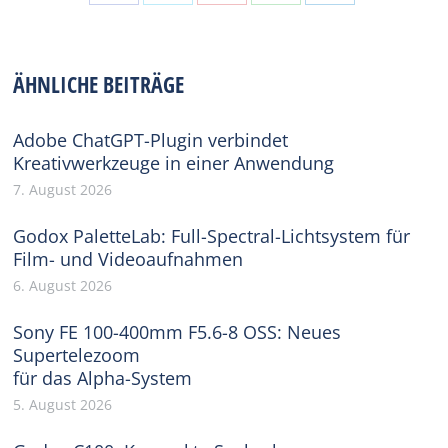
Share
Share
Share
Share
Share
on
on
on
on
on
Facebook
X
Pinterest
WhatsApp
LinkedIn
ÄHNLICHE BEITRÄGE
Adobe ChatGPT-Plugin verbindet
Kreativwerkzeuge in einer Anwendung
7. August 2026
Godox PaletteLab: Full-Spectral-Lichtsystem für
Film- und Videoaufnahmen
6. August 2026
Sony FE 100-400mm F5.6-8 OSS: Neues
Supertelezoom
für das Alpha-System
5. August 2026