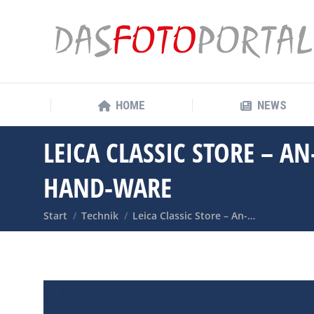
HOME
NEWS
HOME
NEWS
LEICA CLASSIC STORE – 
HAND-WARE
Sie befinden sich hier:
Start
Technik
Leica Classic Store – An-…