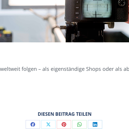
 weltweit folgen – als eigenständige Shops oder als ab
DIESEN BEITRAG TEILEN
Share
Share
Share
Share
Share