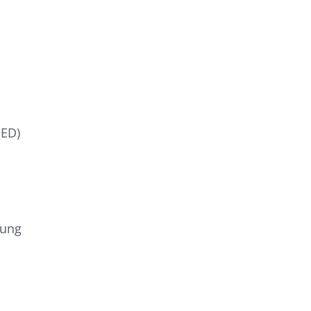
 ED)
rung