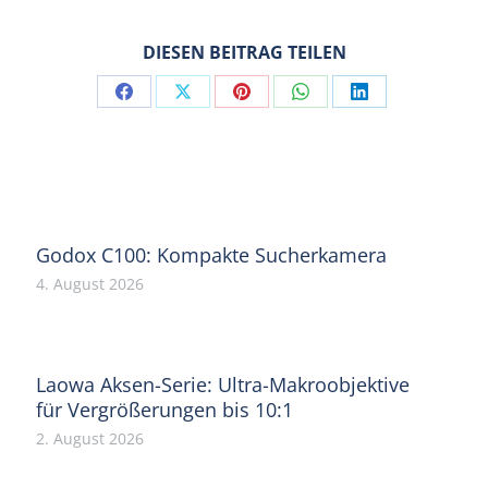
DIESEN BEITRAG TEILEN
Share
Share
Share
Share
Share
on
on
on
on
on
Facebook
X
Pinterest
WhatsApp
LinkedIn
Godox C100: Kompakte Sucherkamera
4. August 2026
Laowa Aksen-Serie: Ultra-Makroobjektive
für Vergrößerungen bis 10:1
2. August 2026