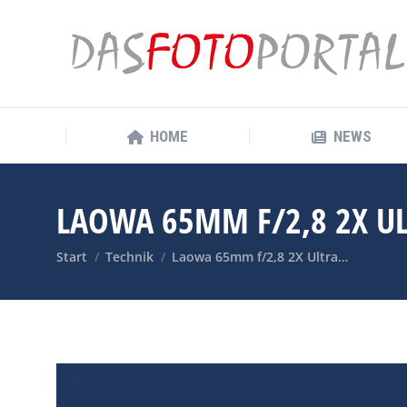
HOME
NEWS
HOME
NEWS
LAOWA 65MM F/2,8 2X UL
Sie befinden sich hier:
Start
Technik
Laowa 65mm f/2,8 2X Ultra…