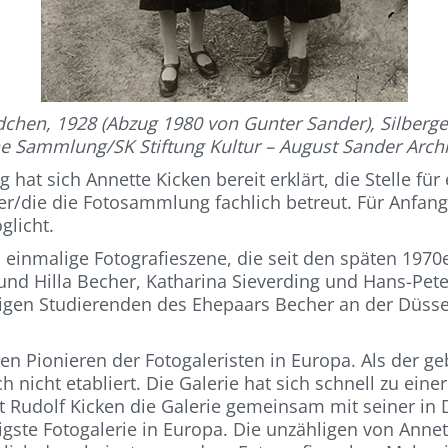
hen, 1928 (Abzug 1980 von Gunter Sander), Silbergel
 Sammlung/SK Stiftung Kultur – August Sander Archi
at sich Annette Kicken bereit erklärt, die Stelle für
der/die die Fotosammlung fachlich betreut. Für Anfang
glicht.
d einmalige Fotografieszene, die seit den späten 197
nd Hilla Becher, Katharina Sieverding und Hans-Pete
igen Studierenden des Ehepaars Becher an der Düsse
en Pionieren der Fotogaleristen in Europa. Als der g
 nicht etabliert. Die Galerie hat sich schnell zu ein
at Rudolf Kicken die Galerie gemeinsam mit seiner in
htigste Fotogalerie in Europa. Die unzähligen von Anne