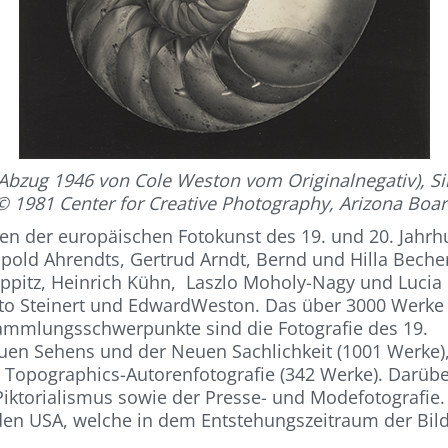
(Abzug 1946 von Cole Weston vom Originalnegativ), Sil
© 1981 Center for Creative Photography, Arizona Boar
en der europäischen Fotokunst des 19. und 20. Jahrh
pold Ahrendts, Gertrud Arndt, Bernd und Hilla Beche
f Koppitz, Heinrich Kühn, Laszlo Moholy-Nagy und Luc
tto Steinert und EdwardWeston. Das über 3000 Werke
Sammlungsschwerpunkte sind die Fotografie des 19.
uen Sehens und der Neuen Sachlichkeit (1001 Werke),
w Topographics-Autorenfotografie (342 Werke). Darü
 Piktorialismus sowie der Presse- und Modefotografie
den USA, welche in dem Entstehungszeitraum der Bild