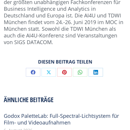
der größten unabhängigen Fachkonferenzen für
Business Intelligence und Analytics in
Deutschland und Europa ist. Die AI4U und TDWI
München findet vom 24.-26. Juni 2019 im MOC in
München statt. Sowohl die TDWI München als
auch die AI4U-Konferenz sind Veranstaltungen
von SIGS DATACOM.
DIESEN BEITRAG TEILEN
Share
Share
Share
Share
Share
on
on
on
on
on
Facebook
X
Pinterest
WhatsApp
LinkedIn
ÄHNLICHE BEITRÄGE
Godox PaletteLab: Full-Spectral-Lichtsystem für
Film- und Videoaufnahmen