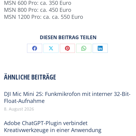
MSN 600 Pro: ca. 350 Euro
MSN 800 Pro: ca. 450 Euro
MSN 1200 Pro: ca. ca. 550 Euro
DIESEN BEITRAG TEILEN
Share
Share
Share
Share
Share
on
on
on
on
on
Facebook
X
Pinterest
WhatsApp
LinkedIn
ÄHNLICHE BEITRÄGE
DJI Mic Mini 2S: Funkmikrofon mit interner 32-Bit-
Float-Aufnahme
8. August 2026
Adobe ChatGPT-Plugin verbindet
Kreativwerkzeuge in einer Anwendung