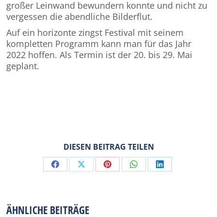
großer Leinwand bewundern konnte und nicht zu
vergessen die abendliche Bilderflut.
Auf ein horizonte zingst Festival mit seinem
kompletten Programm kann man für das Jahr
2022 hoffen. Als Termin ist der 20. bis 29. Mai
geplant.
DIESEN BEITRAG TEILEN
Share
Share
Share
Share
Share
on
on
on
on
on
Facebook
X
Pinterest
WhatsApp
LinkedIn
ÄHNLICHE BEITRÄGE