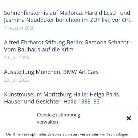
Sonnenfinsternis auf Mallorca: Harald Lesch und
Jasmina Neudecker berichten im ZDF live vor Ort.
7. August 2026
Alfred Ehrhardt Stiftung Berlin: Ramona Schacht –
Vom Bauhaus auf die Krim
30. Juli 2026
Ausstellung München: BMW Art Cars
28. Juli 2026
Kunstmuseum Moritzburg Halle: Helga Paris.
Häuser und Gesichter. Halle 1983–85
13. Juli 2026
Cookie-Zustimmung
verwalten
Viktoria Binschtok – Everything But the Truth: eine
vierteilige Workshopserie
Um Ihnen ein optimales Erlebnis zu bieten, verwenden wir Technologien