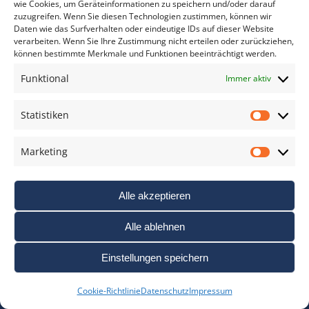
12. Juli 2026
wie Cookies, um Geräteinformationen zu speichern und/oder darauf
zuzugreifen. Wenn Sie diesen Technologien zustimmen, können wir
Daten wie das Surfverhalten oder eindeutige IDs auf dieser Website
Sigma Foundation: Bildband über Trevor Key
verarbeiten. Wenn Sie Ihre Zustimmung nicht erteilen oder zurückziehen,
9. Juli 2026
können bestimmte Merkmale und Funktionen beeinträchtigt werden.
Funktional
Immer aktiv
Statistiken
Statis
Marketing
Marke
NEWSLETTER ANMELDUNG
Alle akzeptieren
*
E-Mail Adresse
Alle ablehnen
Einstellungen speichern
Bitte geben Sie Ihre E-Mail Adresse ein.
Cookie-Richtlinie
Datenschutz
Impressum
*
verpflichtend