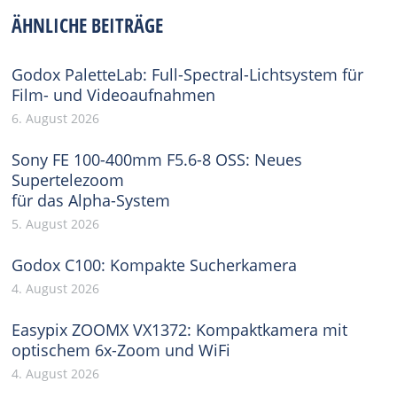
Facebook
X
Pinterest
WhatsApp
LinkedIn
ÄHNLICHE BEITRÄGE
Godox PaletteLab: Full-Spectral-Lichtsystem für
Film- und Videoaufnahmen
6. August 2026
Sony FE 100-400mm F5.6-8 OSS: Neues
Supertelezoom
für das Alpha-System
5. August 2026
Godox C100: Kompakte Sucherkamera
4. August 2026
Easypix ZOOMX VX1372: Kompaktkamera mit
optischem 6x-Zoom und WiFi
4. August 2026