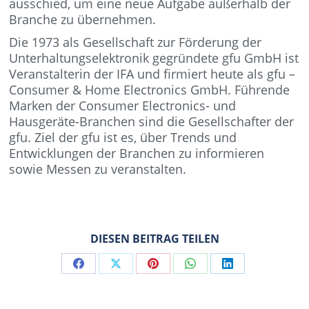
ausschied, um eine neue Aufgabe außerhalb der
Branche zu übernehmen.
Die 1973 als Gesellschaft zur Förderung der
Unterhaltungselektronik gegründete gfu GmbH ist
Veranstalterin der IFA und firmiert heute als gfu –
Consumer & Home Electronics GmbH. Führende
Marken der Consumer Electronics- und
Hausgeräte-Branchen sind die Gesellschafter der
gfu. Ziel der gfu ist es, über Trends und
Entwicklungen der Branchen zu informieren
sowie Messen zu veranstalten.
DIESEN BEITRAG TEILEN
Share
Share
Share
Share
Share
on
on
on
on
on