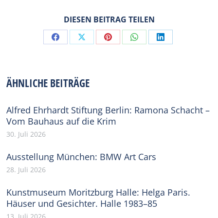
DIESEN BEITRAG TEILEN
Share
Share
Share
Share
Share
on
on
on
on
on
Facebook
X
Pinterest
WhatsApp
LinkedIn
ÄHNLICHE BEITRÄGE
Alfred Ehrhardt Stiftung Berlin: Ramona Schacht –
Vom Bauhaus auf die Krim
30. Juli 2026
Ausstellung München: BMW Art Cars
28. Juli 2026
Kunstmuseum Moritzburg Halle: Helga Paris.
Häuser und Gesichter. Halle 1983–85
13. Juli 2026