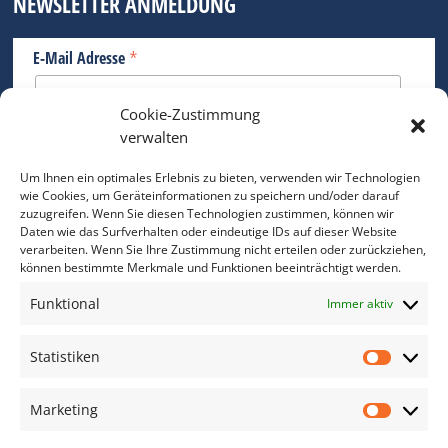
NEWSLETTER ANMELDUNG
*
E-Mail Adresse
Cookie-Zustimmung
Bitte geben Sie Ihre E-Mail Adresse ein.
verwalten
*
verpflichtend
Um Ihnen ein optimales Erlebnis zu bieten, verwenden wir Technologien
wie Cookies, um Geräteinformationen zu speichern und/oder darauf
zuzugreifen. Wenn Sie diesen Technologien zustimmen, können wir
Daten wie das Surfverhalten oder eindeutige IDs auf dieser Website
verarbeiten. Wenn Sie Ihre Zustimmung nicht erteilen oder zurückziehen,
können bestimmte Merkmale und Funktionen beeinträchtigt werden.
DAS FOTO PRAXIS LEXIKON
Funktional
Immer aktiv
www.foto-praxis-lexikon.de
Statistiken
Statis
DAS FOTO PORTAL AUF FACEBOOK
Marketing
Marke