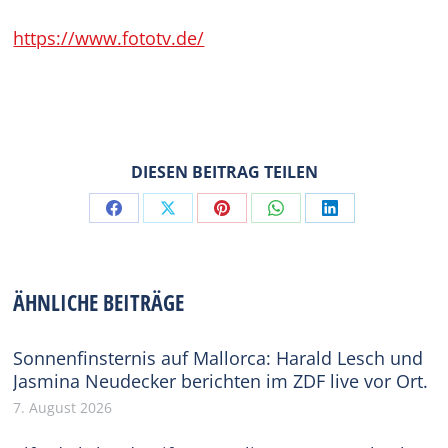
https://www.fototv.de/
DIESEN BEITRAG TEILEN
Share
Share
Share
Share
Share
on
on
on
on
on
Facebook
X
Pinterest
WhatsApp
LinkedIn
ÄHNLICHE BEITRÄGE
Sonnenfinsternis auf Mallorca: Harald Lesch und
Jasmina Neudecker berichten im ZDF live vor Ort.
7. August 2026