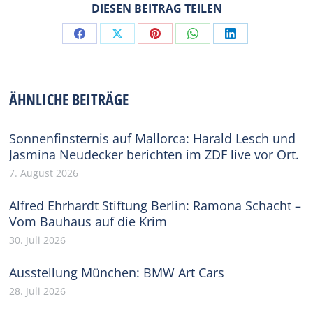
DIESEN BEITRAG TEILEN
Share
Share
Share
Share
Share
on
on
on
on
on
Facebook
X
Pinterest
WhatsApp
LinkedIn
ÄHNLICHE BEITRÄGE
Sonnenfinsternis auf Mallorca: Harald Lesch und
Jasmina Neudecker berichten im ZDF live vor Ort.
7. August 2026
Alfred Ehrhardt Stiftung Berlin: Ramona Schacht –
Vom Bauhaus auf die Krim
30. Juli 2026
Ausstellung München: BMW Art Cars
28. Juli 2026