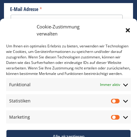
*
E-Mail Adresse
Cookie-Zustimmung
Bitte geben Sie Ihre E-Mail Adresse ein.
verwalten
*
verpflichtend
Um Ihnen ein optimales Erlebnis zu bieten, verwenden wir Technologien
wie Cookies, um Geräteinformationen zu speichern und/oder darauf
zuzugreifen. Wenn Sie diesen Technologien zustimmen, können wir
Daten wie das Surfverhalten oder eindeutige IDs auf dieser Website
verarbeiten. Wenn Sie Ihre Zustimmung nicht erteilen oder zurückziehen,
können bestimmte Merkmale und Funktionen beeinträchtigt werden.
DAS FOTO PRAXIS LEXIKON
Funktional
Immer aktiv
www.foto-praxis-lexikon.de
Statistiken
Statis
DAS FOTO PORTAL AUF FACEBOOK
Marketing
Marke
Alle akzeptieren