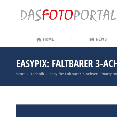
HOME
NEWS
HOME
NEWS
EASYPIX: FALTBARER 3-A
Sie befinden sich hier:
Start
Technik
EasyPix: Faltbarer 3-Achsen Smartp