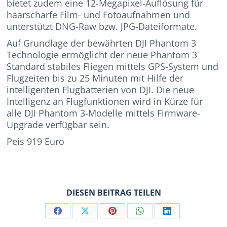
bietet zudem eine 12-Megapixel-Auflösung für
haarscharfe Film- und Fotoaufnahmen und
unterstützt DNG-Raw bzw. JPG-Dateiformate.
Auf Grundlage der bewährten DJI Phantom 3
Technologie ermöglicht der neue Phantom 3
Standard stabiles Fliegen mittels GPS-System und
Flugzeiten bis zu 25 Minuten mit Hilfe der
intelligenten Flugbatterien von DJI. Die neue
Intelligenz an Flugfunktionen wird in Kürze für
alle DJI Phantom 3-Modelle mittels Firmware-
Upgrade verfügbar sein.
Peis 919 Euro
DIESEN BEITRAG TEILEN
Share
Share
Share
Share
Share