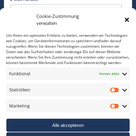
Cookie-Zustimmung
Bitte geben Sie Ihre E-Mail Adresse ein.
verwalten
*
verpflichtend
Um Ihnen ein optimales Erlebnis zu bieten, verwenden wir Technologien
wie Cookies, um Geräteinformationen zu speichern und/oder darauf
zuzugreifen. Wenn Sie diesen Technologien zustimmen, können wir
Daten wie das Surfverhalten oder eindeutige IDs auf dieser Website
verarbeiten. Wenn Sie Ihre Zustimmung nicht erteilen oder zurückziehen,
können bestimmte Merkmale und Funktionen beeinträchtigt werden.
DAS FOTO PRAXIS LEXIKON
Funktional
Immer aktiv
www.foto-praxis-lexikon.de
Statistiken
Statis
DAS FOTO PORTAL AUF FACEBOOK
Marketing
Marke
Alle akzeptieren