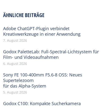
on
on
on
on
on
Facebook
X
Pinterest
WhatsApp
LinkedIn
ÄHNLICHE BEITRÄGE
Adobe ChatGPT-Plugin verbindet
Kreativwerkzeuge in einer Anwendung
7. August 2026
Godox PaletteLab: Full-Spectral-Lichtsystem für
Film- und Videoaufnahmen
6. August 2026
Sony FE 100-400mm F5.6-8 OSS: Neues
Supertelezoom
für das Alpha-System
5. August 2026
Godox C100: Kompakte Sucherkamera