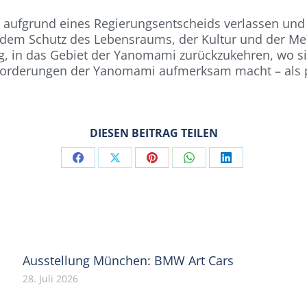
aufgrund eines Regierungsentscheids verlassen und 
dem Schutz des Lebensraums, der Kultur und der Me
ng, in das Gebiet der Yanomami zurückzukehren, wo s
orderungen der Yanomami aufmerksam macht – als poli
DIESEN BEITRAG TEILEN
Share
Share
Share
Share
Share
on
on
on
on
on
Facebook
X
Pinterest
WhatsApp
LinkedIn
Ausstellung München: BMW Art Cars
28. Juli 2026