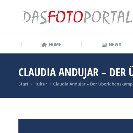
HOME
NEWS
HOME
NEWS
CLAUDIA ANDUJAR – DER
Sie befinden sich hier:
Start
Kultur
Claudia Andujar – Der Überlebenskam