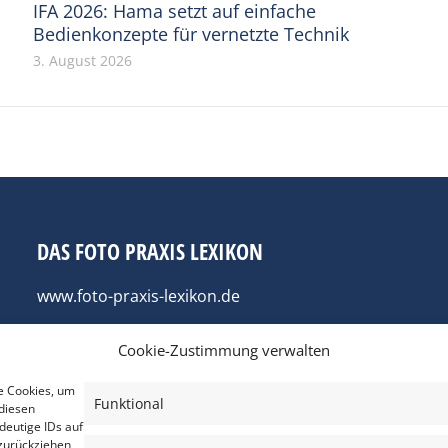
IFA 2026: Hama setzt auf einfache
Bedienkonzepte für vernetzte Technik
3. August 2026
DAS FOTO PRAXIS LEXIKON
www.foto-praxis-lexikon.de
Cookie-Zustimmung verwalten
e Cookies, um
Funktional
diesen
deutige IDs auf
zurückziehen,