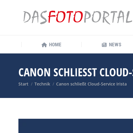
HOME
NEWS
HOME
NEWS
CANON SCHLIESST CLOUD-S
Sie befinden sich hier:
Start
Technik
Canon schließt Cloud-Service Irista