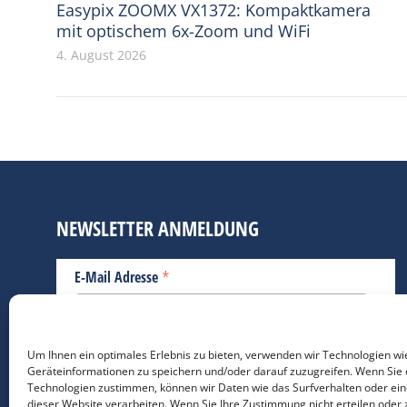
Easypix ZOOMX VX1372: Kompaktkamera
mit optischem 6x-Zoom und WiFi
4. August 2026
NEWSLETTER ANMELDUNG
*
E-Mail Adresse
Bitte geben Sie Ihre E-Mail Adresse ein.
Um Ihnen ein optimales Erlebnis zu bieten, verwenden wir Technologien wi
Geräteinformationen zu speichern und/oder darauf zuzugreifen. Wenn Sie 
*
verpflichtend
Technologien zustimmen, können wir Daten wie das Surfverhalten oder ein
dieser Website verarbeiten. Wenn Sie Ihre Zustimmung nicht erteilen oder 