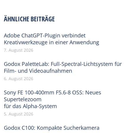
on
on
on
on
on
Facebook
X
Pinterest
WhatsApp
LinkedIn
ÄHNLICHE BEITRÄGE
Adobe ChatGPT-Plugin verbindet
Kreativwerkzeuge in einer Anwendung
7. August 2026
Godox PaletteLab: Full-Spectral-Lichtsystem für
Film- und Videoaufnahmen
6. August 2026
Sony FE 100-400mm F5.6-8 OSS: Neues
Supertelezoom
für das Alpha-System
5. August 2026
Godox C100: Kompakte Sucherkamera