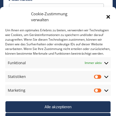
Cookie-Zustimmung
Bitte geben Sie Ihre E-Mail Adresse ein.
verwalten
*
verpflichtend
Um Ihnen ein optimales Erlebnis zu bieten, verwenden wir Technologien
wie Cookies, um Geräteinformationen zu speichern und/oder darauf
zuzugreifen. Wenn Sie diesen Technologien zustimmen, können wir
Daten wie das Surfverhalten oder eindeutige IDs auf dieser Website
verarbeiten. Wenn Sie Ihre Zustimmung nicht erteilen oder zurückziehen,
können bestimmte Merkmale und Funktionen beeinträchtigt werden.
DAS FOTO PRAXIS LEXIKON
Funktional
Immer aktiv
www.foto-praxis-lexikon.de
Statistiken
Statis
DAS FOTO PORTAL AUF FACEBOOK
Marketing
Marke
Alle akzeptieren