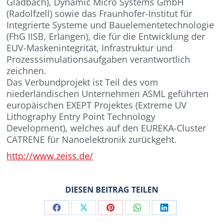
Gladbach), Dynamic Micro Systems GmbH
(Radolfzell) sowie das Fraunhofer-Institut für
Integrierte Systeme und Bauelementetechnologie
(FhG IISB, Erlangen), die für die Entwicklung der
EUV-Maskenintegrität, Infrastruktur und
Prozesssimulationsaufgaben verantwortlich
zeichnen.
Das Verbundprojekt ist Teil des vom
niederländischen Unternehmen ASML geführten
europäischen EXEPT Projektes (Extreme UV
Lithography Entry Point Technology
Development), welches auf den EUREKA-Cluster
CATRENE für Nanoelektronik zurückgeht.
http://www.zeiss.de/
DIESEN BEITRAG TEILEN
Share
Share
Share
Share
Share