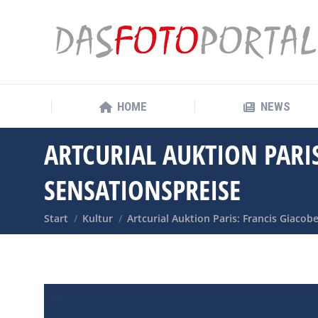
HOME
NEWS
HOME
NEWS
ARTCURIAL AUKTION PARIS
SENSATIONSPREISE
Sie befinden sich hier:
Start
Kultur
Artcurial Auktion Paris: Francis Giacob