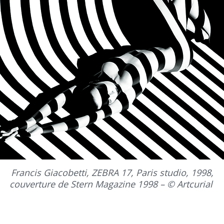
Francis Giacobetti, ZEBRA 17, Paris studio, 1998,
couverture de Stern Magazine 1998 – © Artcurial