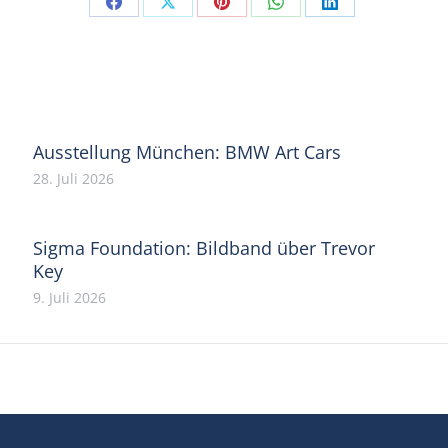
Share
Share
Share
Share
Share
on
on
on
on
on
Facebook
X
Pinterest
WhatsApp
LinkedIn
Ausstellung München: BMW Art Cars
28. Juli 2026
Sigma Foundation: Bildband über Trevor
Key
9. Juli 2026