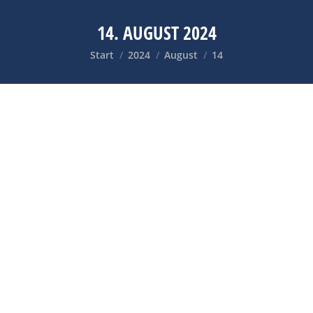
14. AUGUST 2024
Sie befinden sich hier:
Start
2024
August
14