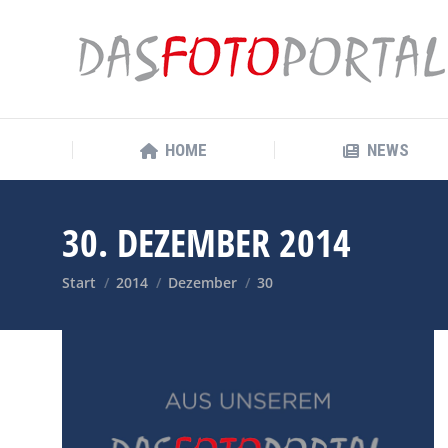
HOME
NEWS
HOME
NEWS
30. DEZEMBER 2014
Sie befinden sich hier:
Start
2014
Dezember
30