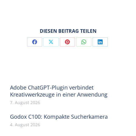
DIESEN BEITRAG TEILEN
Share
Share
Share
Share
Share
on
on
on
on
on
Facebook
X
Pinterest
WhatsApp
LinkedIn
Adobe ChatGPT-Plugin verbindet
Kreativwerkzeuge in einer Anwendung
7. August 2026
Godox C100: Kompakte Sucherkamera
4. August 2026