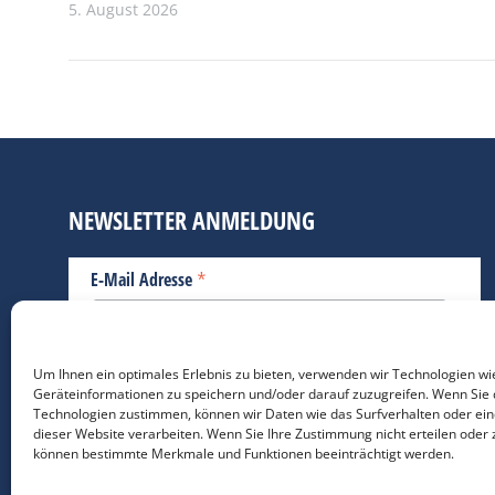
5. August 2026
NEWSLETTER ANMELDUNG
*
E-Mail Adresse
Bitte geben Sie Ihre E-Mail Adresse ein.
Um Ihnen ein optimales Erlebnis zu bieten, verwenden wir Technologien wi
Geräteinformationen zu speichern und/oder darauf zuzugreifen. Wenn Sie 
*
verpflichtend
Technologien zustimmen, können wir Daten wie das Surfverhalten oder ein
dieser Website verarbeiten. Wenn Sie Ihre Zustimmung nicht erteilen oder 
können bestimmte Merkmale und Funktionen beeinträchtigt werden.