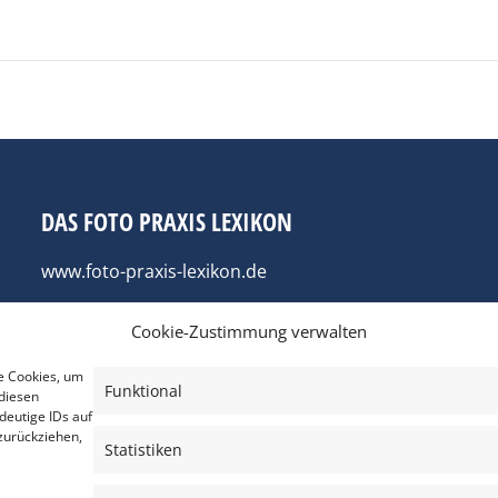
DAS FOTO PRAXIS LEXIKON
www.foto-praxis-lexikon.de
Cookie-Zustimmung verwalten
e Cookies, um
Funktional
diesen
deutige IDs auf
zurückziehen,
Statistiken