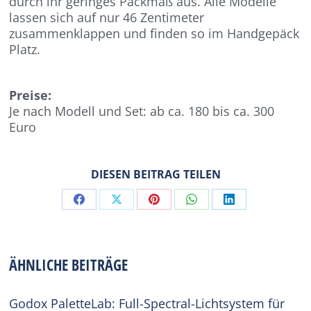
durch ihr geringes Packmaß aus. Alle Modelle
lassen sich auf nur 46 Zentimeter
zusammenklappen und finden so im Handgepäck
Platz.
Preise:
Je nach Modell und Set: ab ca. 180 bis ca. 300
Euro
DIESEN BEITRAG TEILEN
Share
Share
Share
Share
Share
on
on
on
on
on
Facebook
X
Pinterest
WhatsApp
LinkedIn
ÄHNLICHE BEITRÄGE
Godox PaletteLab: Full-Spectral-Lichtsystem für