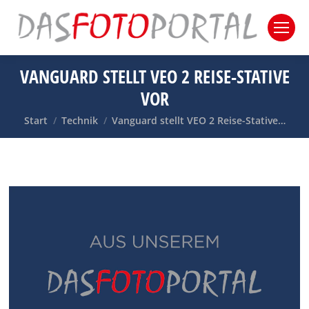
VANGUARD STELLT VEO 2 REISE-STATIVE
VOR
Sie befinden sich hier:
Start
Technik
Vanguard stellt VEO 2 Reise-Stative…