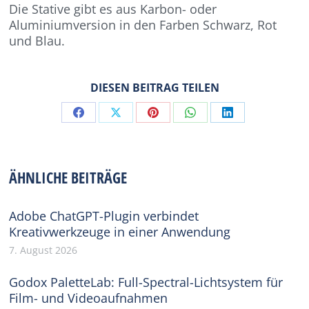
Die Stative gibt es aus Karbon- oder
Aluminiumversion in den Farben Schwarz, Rot
und Blau.
DIESEN BEITRAG TEILEN
Share
Share
Share
Share
Share
on
on
on
on
on
Facebook
X
Pinterest
WhatsApp
LinkedIn
ÄHNLICHE BEITRÄGE
Adobe ChatGPT-Plugin verbindet
Kreativwerkzeuge in einer Anwendung
7. August 2026
Godox PaletteLab: Full-Spectral-Lichtsystem für
Film- und Videoaufnahmen