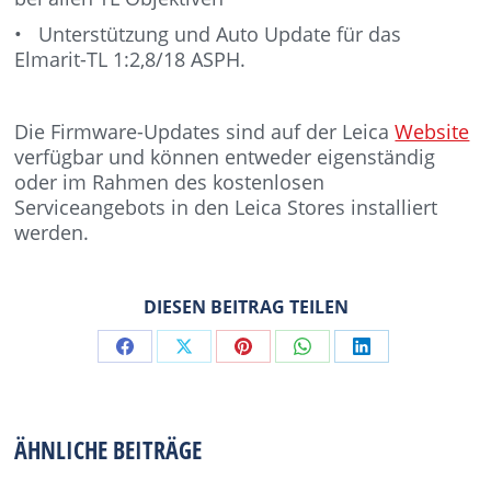
• Unterstützung und Auto Update für das
Elmarit-TL 1:2,8/18 ASPH.
Die Firmware-Updates sind auf der Leica
Website
verfügbar und können entweder eigenständig
oder im Rahmen des kostenlosen
Serviceangebots in den Leica Stores installiert
werden.
DIESEN BEITRAG TEILEN
Share
Share
Share
Share
Share
on
on
on
on
on
Facebook
X
Pinterest
WhatsApp
LinkedIn
ÄHNLICHE BEITRÄGE