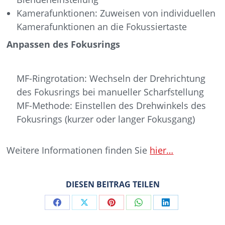
Kamerafunktionen: Zuweisen von individuellen
Kamerafunktionen an die Fokussiertaste
Anpassen des Fokusrings
MF-Ringrotation: Wechseln der Drehrichtung
des Fokusrings bei manueller Scharfstellung
MF-Methode: Einstellen des Drehwinkels des
Fokusrings (kurzer oder langer Fokusgang)
Weitere Informationen finden Sie
hier…
DIESEN BEITRAG TEILEN
Share
Share
Share
Share
Share
on
on
on
on
on