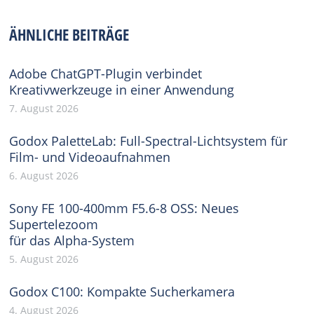
Facebook
X
Pinterest
WhatsApp
LinkedIn
ÄHNLICHE BEITRÄGE
Adobe ChatGPT-Plugin verbindet
Kreativwerkzeuge in einer Anwendung
7. August 2026
Godox PaletteLab: Full-Spectral-Lichtsystem für
Film- und Videoaufnahmen
6. August 2026
Sony FE 100-400mm F5.6-8 OSS: Neues
Supertelezoom
für das Alpha-System
5. August 2026
Godox C100: Kompakte Sucherkamera
4. August 2026