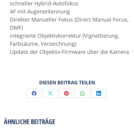
schneller Hybrid-Autofokus
AF mit Augenerkennung
Direkter Manueller Fokus (Direct Manual Focus,
DMF)
integrierte Objektivkorrektur (Vignettierung,
Farbsäume, Verzeichnung)
Update der Objektiv-Firmware über die Kamera
DIESEN BEITRAG TEILEN
Share
Share
Share
Share
Share
on
on
on
on
on
Facebook
X
Pinterest
WhatsApp
LinkedIn
ÄHNLICHE BEITRÄGE