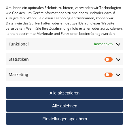
*
verpflichtend
Um Ihnen ein optimales Erlebnis zu bieten, verwenden wir Technologien
wie Cookies, um Geräteinformationen zu speichern und/oder darauf
zuzugreifen. Wenn Sie diesen Technologien zustimmen, können wir
Daten wie das Surfverhalten oder eindeutige IDs auf dieser Website
verarbeiten. Wenn Sie Ihre Zustimmung nicht erteilen oder zurückziehen,
können bestimmte Merkmale und Funktionen beeinträchtigt werden.
DAS FOTO PRAXIS LEXIKON
Funktional
Immer aktiv
www.foto-praxis-lexikon.de
Statistiken
Statis
DAS FOTO PORTAL AUF FACEBOOK
Marketing
Marke
Alle akzeptieren
Alle ablehnen
Einstellungen speichern
Nutzungsbedigungen / AGB’s
Impressum
Datenschutz