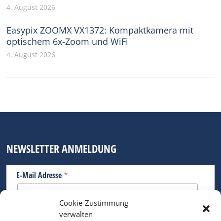
4. August 2026
Easypix ZOOMX VX1372: Kompaktkamera mit
optischem 6x-Zoom und WiFi
4. August 2026
NEWSLETTER ANMELDUNG
*
E-Mail Adresse
Cookie-Zustimmung
Bitte geben Sie Ihre E-Mail Adresse ein.
verwalten