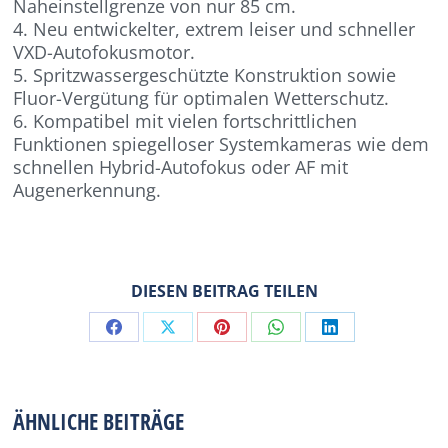
Naheinstellgrenze von nur 85 cm.
4. Neu entwickelter, extrem leiser und schneller
VXD-Autofokusmotor.
5. Spritzwassergeschützte Konstruktion sowie
Fluor-Vergütung für optimalen Wetterschutz.
6. Kompatibel mit vielen fortschrittlichen
Funktionen spiegelloser Systemkameras wie dem
schnellen Hybrid-Autofokus oder AF mit
Augenerkennung.
DIESEN BEITRAG TEILEN
Share
Share
Share
Share
Share
on
on
on
on
on
Facebook
X
Pinterest
WhatsApp
LinkedIn
ÄHNLICHE BEITRÄGE