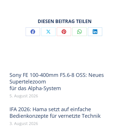
DIESEN BEITRAG TEILEN
Share
Share
Share
Share
Share
on
on
on
on
on
Facebook
X
Pinterest
WhatsApp
LinkedIn
Sony FE 100-400mm F5.6-8 OSS: Neues
Supertelezoom
für das Alpha-System
5. August 2026
IFA 2026: Hama setzt auf einfache
Bedienkonzepte für vernetzte Technik
3. August 2026