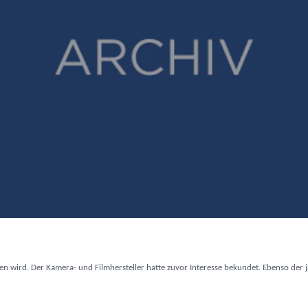
igen wird. Der Kamera- und Filmhersteller hatte zuvor Interesse bekundet. Ebenso der