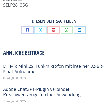
SELP28135G
DIESEN BEITRAG TEILEN
Share
Share
Share
Share
Share
on
on
on
on
on
Facebook
X
Pinterest
WhatsApp
LinkedIn
ÄHNLICHE BEITRÄGE
DJI Mic Mini 2S: Funkmikrofon mit interner 32-Bit-
Float-Aufnahme
8. August 2026
Adobe ChatGPT-Plugin verbindet
Kreativwerkzeuge in einer Anwendung
7. August 2026