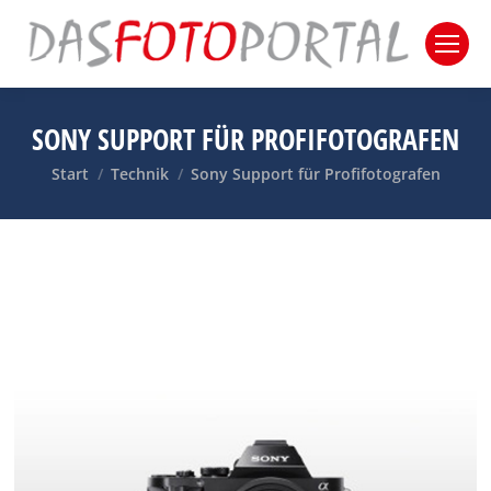
SONY SUPPORT FÜR PROFIFOTOGRAFEN
Sie befinden sich hier:
Start
Technik
Sony Support für Profifotografen