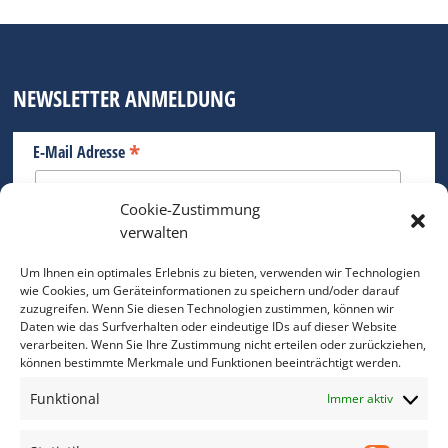
NEWSLETTER ANMELDUNG
*
E-Mail Adresse
Cookie-Zustimmung
Bitte geben Sie Ihre E-Mail Adresse ein.
verwalten
*
verpflichtend
Um Ihnen ein optimales Erlebnis zu bieten, verwenden wir Technologien
wie Cookies, um Geräteinformationen zu speichern und/oder darauf
zuzugreifen. Wenn Sie diesen Technologien zustimmen, können wir
Daten wie das Surfverhalten oder eindeutige IDs auf dieser Website
verarbeiten. Wenn Sie Ihre Zustimmung nicht erteilen oder zurückziehen,
können bestimmte Merkmale und Funktionen beeinträchtigt werden.
DAS FOTO PRAXIS LEXIKON
Funktional
Immer aktiv
www.foto-praxis-lexikon.de