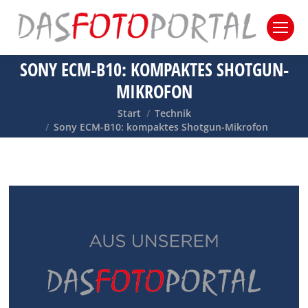
SONY ECM-B10: KOMPAKTES SHOTGUN-
MIKROFON
Sie befinden sich hier:
Start
Technik
Sony ECM-B10: kompaktes Shotgun-Mikrofon