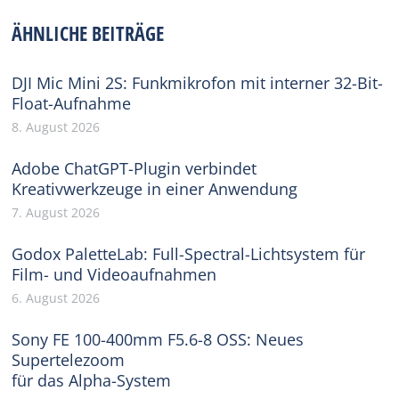
Facebook
X
Pinterest
WhatsApp
LinkedIn
ÄHNLICHE BEITRÄGE
DJI Mic Mini 2S: Funkmikrofon mit interner 32-Bit-
Float-Aufnahme
8. August 2026
Adobe ChatGPT-Plugin verbindet
Kreativwerkzeuge in einer Anwendung
7. August 2026
Godox PaletteLab: Full-Spectral-Lichtsystem für
Film- und Videoaufnahmen
6. August 2026
Sony FE 100-400mm F5.6-8 OSS: Neues
Supertelezoom
für das Alpha-System