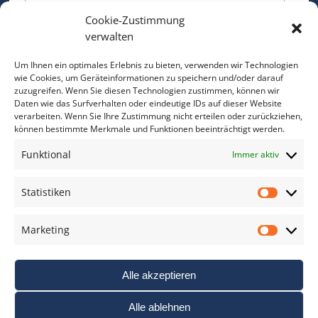
Cookie-Zustimmung
Bitte geben Sie Ihre E-Mail Adresse ein.
verwalten
*
verpflichtend
Um Ihnen ein optimales Erlebnis zu bieten, verwenden wir Technologien
wie Cookies, um Geräteinformationen zu speichern und/oder darauf
zuzugreifen. Wenn Sie diesen Technologien zustimmen, können wir
Daten wie das Surfverhalten oder eindeutige IDs auf dieser Website
verarbeiten. Wenn Sie Ihre Zustimmung nicht erteilen oder zurückziehen,
können bestimmte Merkmale und Funktionen beeinträchtigt werden.
DAS FOTO PRAXIS LEXIKON
Funktional
Immer aktiv
www.foto-praxis-lexikon.de
Statistiken
Statis
DAS FOTO PORTAL AUF FACEBOOK
Marketing
Marke
Alle akzeptieren
Alle ablehnen