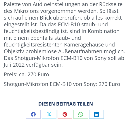
Palette von Audioeinstellungen an der Rückseite
des Mikrofons vorgenommen werden. So lässt
sich auf einen Blick überprüfen, ob alles korrekt
eingestellt ist. Da das ECM-B10 staub- und
feuchtigkeitsbeständig ist, sind in Kombination
mit einem ebenfalls staub- und
feuchtigkeitsresistenten Kameragehäuse und
Objektiv problemlose Außenaufnahmen möglich.
Das Shotgun-Mikrofon ECM-B10 von Sony soll ab
Juli 2022 verfügbar sein.
Preis: ca. 270 Euro
Shotgun-Mikrofon ECM-B10 von Sony: 270 Euro
DIESEN BEITRAG TEILEN
Share
Share
Share
Share
Share
on
on
on
on
on