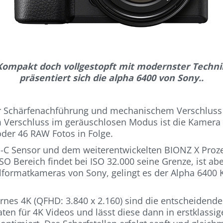
Kompakt doch vollgestopft mit modernster Techni
präsentiert sich die alpha 6400 von Sony..
her Schärfenachführung und mechanischem Verschluss
m Verschluss im geräuschlosen Modus ist die Kamera 
oder 46 RAW Fotos in Folge.
-C Sensor und dem weiterentwickelten BIONZ X Proze
 Bereich findet bei ISO 32.000 seine Grenze, ist aber
llformatkameras von Sony, gelingt es der Alpha 6400
ternes 4K (QFHD: 3.840 x 2.160) sind die entscheidend
ten für 4K Videos und lässt diese dann in erstklass