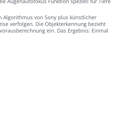
ie Augenautofokus Funktion speziell für Tiere
en Algorithmus von Sony plus künstlicher
zise verfolgen. Die Objekterkennung bezieht
svorausberechnung ein. Das Ergebnis: Einmal