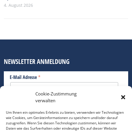
4. August 2026
NEWSLETTER ANMELDUNG
*
E-Mail Adresse
Cookie-Zustimmung
Bitte geben Sie Ihre E-Mail Adresse ein.
verwalten
*
verpflichtend
Um Ihnen ein optimales Erlebnis zu bieten, verwenden wir Technologien
wie Cookies, um Geräteinformationen zu speichern und/oder darauf
zuzugreifen. Wenn Sie diesen Technologien zustimmen, können wir
Daten wie das Surfverhalten oder eindeutige IDs auf dieser Website