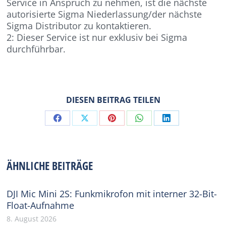
Service in Anspruch zu nehmen, ist die nächste
autorisierte Sigma Niederlassung/der nächste
Sigma Distributor zu kontaktieren.
2: Dieser Service ist nur exklusiv bei Sigma
durchführbar.
DIESEN BEITRAG TEILEN
Share
Share
Share
Share
Share
on
on
on
on
on
Facebook
X
Pinterest
WhatsApp
LinkedIn
ÄHNLICHE BEITRÄGE
DJI Mic Mini 2S: Funkmikrofon mit interner 32-Bit-
Float-Aufnahme
8. August 2026