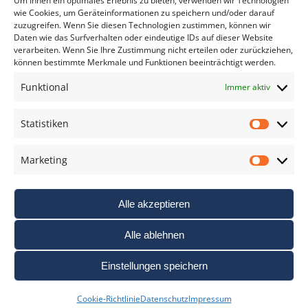
Um Ihnen ein optimales Erlebnis zu bieten, verwenden wir Technologien
wie Cookies, um Geräteinformationen zu speichern und/oder darauf
zuzugreifen. Wenn Sie diesen Technologien zustimmen, können wir
Daten wie das Surfverhalten oder eindeutige IDs auf dieser Website
verarbeiten. Wenn Sie Ihre Zustimmung nicht erteilen oder zurückziehen,
können bestimmte Merkmale und Funktionen beeinträchtigt werden.
DAS FOTO PRAXIS LEXIKON
Funktional
Immer aktiv
www.foto-praxis-lexikon.de
Statistiken
Statis
DAS FOTO PORTAL AUF FACEBOOK
Marketing
Marke
Alle akzeptieren
Alle ablehnen
Einstellungen speichern
Nutzungsbedigungen / AGB’s
Impressum
Datenschutz
Cookie-Richtlinie
Datenschutz
Impressum
Haftungsausschluss
Cookie-Richtlinie (EU)
Links