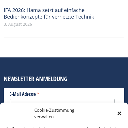
IFA 2026: Hama setzt auf einfache
Bedienkonzepte für vernetzte Technik
3. August 2026
NEWSLETTER ANMELDUNG
*
E-Mail Adresse
Cookie-Zustimmung
Bitte geben Sie Ihre E-Mail Adresse ein.
verwalten
*
verpflichtend