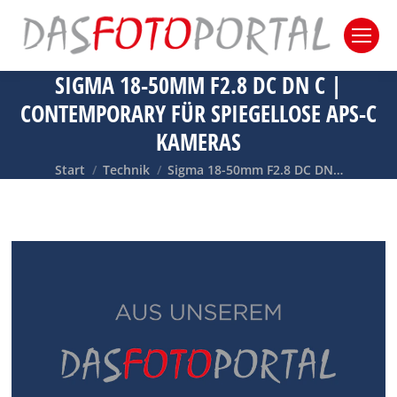
SIGMA 18-50MM F2.8 DC DN C |
CONTEMPORARY FÜR SPIEGELLOSE APS-C
KAMERAS
Sie befinden sich hier:
Start
Technik
Sigma 18-50mm F2.8 DC DN…