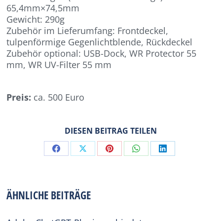
65,4mm×74,5mm
Gewicht: 290g
Zubehör im Lieferumfang: Frontdeckel,
tulpenförmige Gegenlichtblende, Rückdeckel
Zubehör optional: USB-Dock, WR Protector 55
mm, WR UV-Filter 55 mm
Preis:
ca. 500 Euro
DIESEN BEITRAG TEILEN
Share
Share
Share
Share
Share
on
on
on
on
on
Facebook
X
Pinterest
WhatsApp
LinkedIn
ÄHNLICHE BEITRÄGE