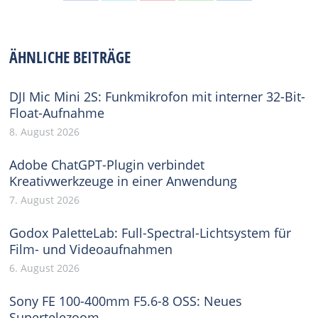
Share
Share
Share
Share
Share
on
on
on
on
on
Facebook
X
Pinterest
WhatsApp
LinkedIn
ÄHNLICHE BEITRÄGE
DJI Mic Mini 2S: Funkmikrofon mit interner 32-Bit-
Float-Aufnahme
8. August 2026
Adobe ChatGPT-Plugin verbindet
Kreativwerkzeuge in einer Anwendung
7. August 2026
Godox PaletteLab: Full-Spectral-Lichtsystem für
Film- und Videoaufnahmen
6. August 2026
Sony FE 100-400mm F5.6-8 OSS: Neues
Supertelezoom