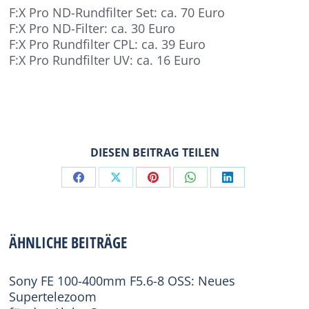
F:X Pro ND-Rundfilter Set: ca. 70 Euro
F:X Pro ND-Filter: ca. 30 Euro
F:X Pro Rundfilter CPL: ca. 39 Euro
F:X Pro Rundfilter UV: ca. 16 Euro
DIESEN BEITRAG TEILEN
Share
Share
Share
Share
Share
on
on
on
on
on
Facebook
X
Pinterest
WhatsApp
LinkedIn
ÄHNLICHE BEITRÄGE
Sony FE 100-400mm F5.6-8 OSS: Neues
Supertelezoom