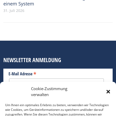
einem System
31. Juli 2026
NEWSLETTER ANMELDUNG
*
E-Mail Adresse
Cookie-Zustimmung
Bitte geben Sie Ihre E-Mail Adresse ein.
verwalten
*
verpflichtend
Um Ihnen ein optimales Erlebnis zu bieten, verwenden wir Technologien
wie Cookies, um Geräteinformationen zu speichern und/oder darauf
zuzugreifen. Wenn Sie diesen Technologien zustimmen, können wir