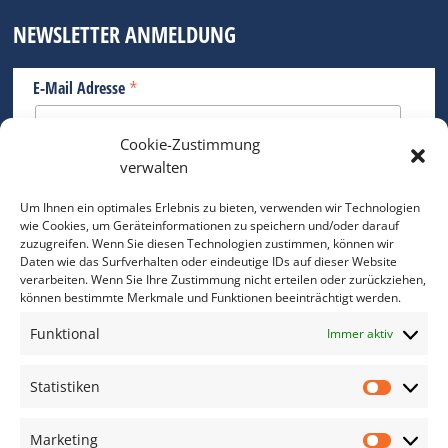
NEWSLETTER ANMELDUNG
*
E-Mail Adresse
Cookie-Zustimmung
Bitte geben Sie Ihre E-Mail Adresse ein.
verwalten
*
verpflichtend
Um Ihnen ein optimales Erlebnis zu bieten, verwenden wir Technologien
wie Cookies, um Geräteinformationen zu speichern und/oder darauf
zuzugreifen. Wenn Sie diesen Technologien zustimmen, können wir
Daten wie das Surfverhalten oder eindeutige IDs auf dieser Website
verarbeiten. Wenn Sie Ihre Zustimmung nicht erteilen oder zurückziehen,
können bestimmte Merkmale und Funktionen beeinträchtigt werden.
DAS FOTO PRAXIS LEXIKON
Funktional
Immer aktiv
www.foto-praxis-lexikon.de
Statistiken
Statis
DAS FOTO PORTAL AUF FACEBOOK
Marketing