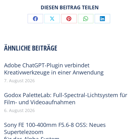
DIESEN BEITRAG TEILEN
Share
Share
Share
Share
Share
on
on
on
on
on
Facebook
X
Pinterest
WhatsApp
LinkedIn
ÄHNLICHE BEITRÄGE
Adobe ChatGPT-Plugin verbindet
Kreativwerkzeuge in einer Anwendung
7. August 2026
Godox PaletteLab: Full-Spectral-Lichtsystem für
Film- und Videoaufnahmen
6. August 2026
Sony FE 100-400mm F5.6-8 OSS: Neues
Supertelezoom
für das Alpha-System