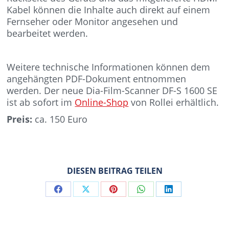
Kabel können die Inhalte auch direkt auf einem
Fernseher oder Monitor angesehen und
bearbeitet werden.
Weitere technische Informationen können dem
angehängten PDF-Dokument entnommen
werden. Der neue Dia-Film-Scanner DF-S 1600 SE
ist ab sofort im
Online-Shop
von Rollei erhältlich.
Preis:
ca. 150 Euro
DIESEN BEITRAG TEILEN
Share
Share
Share
Share
Share
on
on
on
on
on
Facebook
X
Pinterest
WhatsApp
LinkedIn